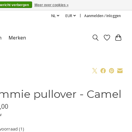
bericht verbergen
Meer over cookies »
NL
EUR
Aanmelden / Inloggen
n
Merken
mmie pullover - Camel
,00
w
voorraad (1)