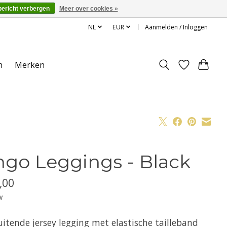
bericht verbergen
Meer over cookies »
NL
EUR
Aanmelden / Inloggen
n
Merken
ngo Leggings - Black
,00
w
itende jersey legging met elastische tailleband