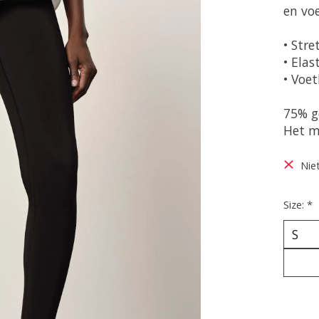
en voe
• Stre
• Elas
• Voet
75% g
Het m
Nie
Size:
*