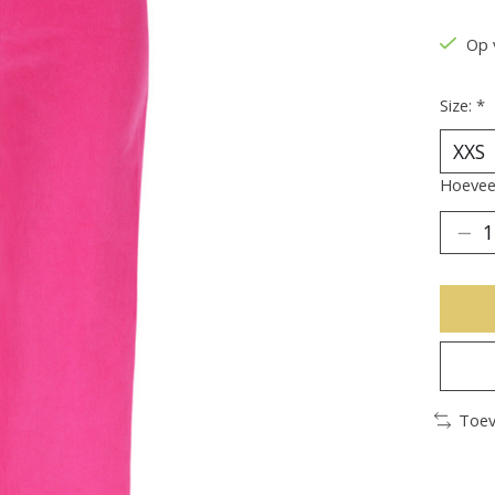
Op 
Size:
*
Hoeveel
Toev