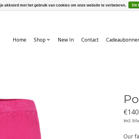
 je akkoord met het gebruik van cookies om onze website te verbeteren.
Dit 
Home
Shop
New In
Contact
Cadeaubonne
Po
€140
Incl. bt
Our f