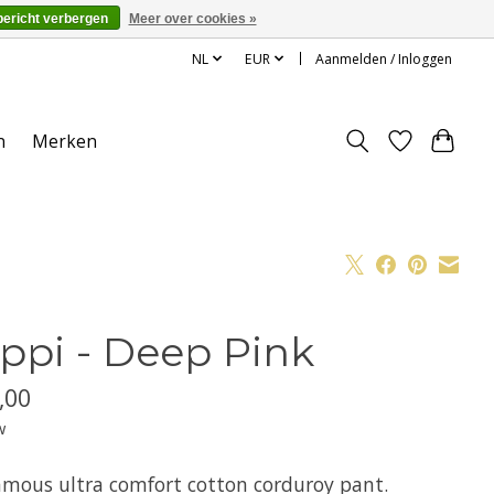
bericht verbergen
Meer over cookies »
NL
EUR
Aanmelden / Inloggen
n
Merken
ppi - Deep Pink
,00
w
amous ultra comfort cotton corduroy pant.