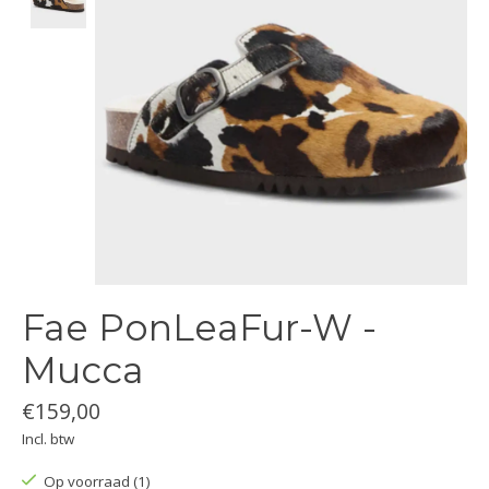
Fae PonLeaFur-W -
Mucca
€159,00
Incl. btw
Op voorraad (1)