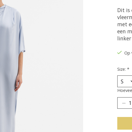
Dit i
vleer
met e
een m
linker
Op 
Size:
*
Hoeveel